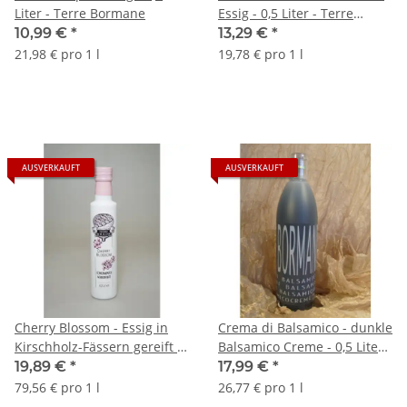
Liter - Terre Bormane
Essig - 0,5 Liter - Terre
Bormane
10,99 €
*
13,29 €
*
21,98 € pro 1 l
19,78 € pro 1 l
AUSVERKAUFT
AUSVERKAUFT
Cherry Blossom - Essig in
Crema di Balsamico - dunkle
Kirschholz-Fässern gereift -
Balsamico Creme - 0,5 Liter -
0,25 Liter - Terre Bormane
Terre Bormane
19,89 €
*
17,99 €
*
79,56 € pro 1 l
26,77 € pro 1 l