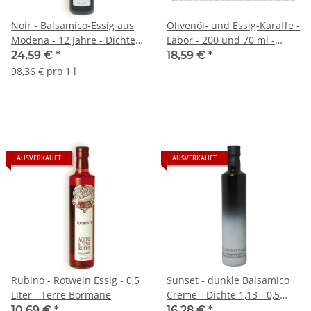
Noir - Balsamico-Essig aus
Olivenöl- und Essig-Karaffe -
Modena - 12 Jahre - Dichte
Labor - 200 und 70 ml -
1,35 - 0,25 Liter - Terre
CasaNapoli
24,59 €
*
18,59 €
*
Bormane
98,36 € pro 1 l
AUSVERKAUFT
AUSVERKAUFT
Rubino - Rotwein Essig - 0,5
Sunset - dunkle Balsamico
Liter - Terre Bormane
Creme - Dichte 1,13 - 0,5
Liter - Terre Bormane
10,69 €
*
16,28 €
*