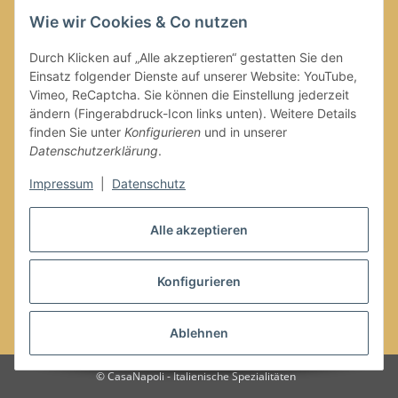
Wie wir Cookies & Co nutzen
Durch Klicken auf „Alle akzeptieren“ gestatten Sie den
Einsatz folgender Dienste auf unserer Website: YouTube,
Versand
Vimeo, ReCaptcha. Sie können die Einstellung jederzeit
ändern (Fingerabdruck-Icon links unten). Weitere Details
finden Sie unter
Konfigurieren
und in unserer
Datenschutzerklärung
.
Impressum
|
Datenschutz
Vertrag widerrufen
Alle akzeptieren
Konfigurieren
* Alle Preise inkl. gesetzlicher USt., zzgl.
Versand
Ablehnen
© CasaNapoli - Italienische Spezialitäten