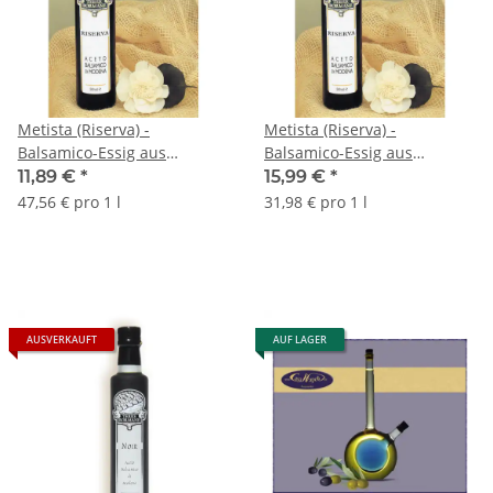
Metista (Riserva) -
Metista (Riserva) -
Balsamico-Essig aus
Balsamico-Essig aus
Modena - 5 Jahre - Dichte
Modena - 5 Jahre - Dichte
11,89 €
*
15,99 €
*
1,13 - 0,25 Liter - Terre
1,13 - 0,5 Liter - Terre
47,56 € pro 1 l
31,98 € pro 1 l
Bormane
Bormane
AUSVERKAUFT
AUF LAGER