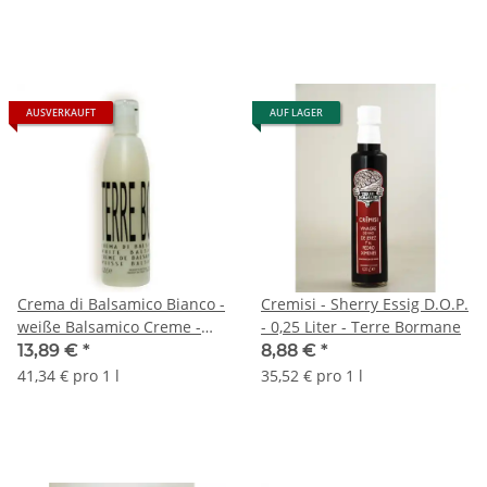
AUSVERKAUFT
AUF LAGER
Crema di Balsamico Bianco -
Cremisi - Sherry Essig D.O.P.
weiße Balsamico Creme -
- 0,25 Liter - Terre Bormane
0,25 Liter - Terre Bormane
13,89 €
*
8,88 €
*
41,34 € pro 1 l
35,52 € pro 1 l