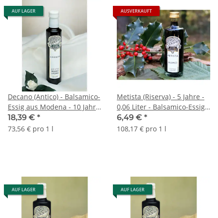
AUF LAGER
AUSVERKAUFT
Decano (Antico) - Balsamico-
Metista (Riserva) - 5 Jahre -
Essig aus Modena - 10 Jahre
0,06 Liter - Balsamico-Essig
- Dichte 1,20 - 0,25 Liter -
aus Modena
18,39 €
*
6,49 €
*
Terre Bormane
73,56 € pro 1 l
108,17 € pro 1 l
AUF LAGER
AUF LAGER