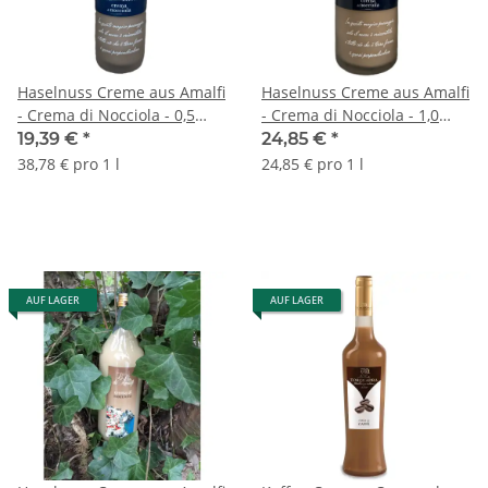
Haselnuss Creme aus Amalfi
Haselnuss Creme aus Amalfi
- Crema di Nocciola - 0,5
- Crema di Nocciola - 1,0
Liter - 17 vol. - Flasche:
Liter - 17 vol. - Flasche:
19,39 €
*
24,85 €
*
Downtown saturiert - L'Oro
Downtown saturiert - L'Oro
38,78 € pro 1 l
24,85 € pro 1 l
di Amalfi
di Amalfi
AUF LAGER
AUF LAGER