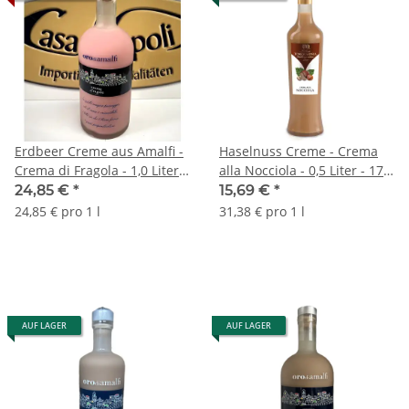
Erdbeer Creme aus Amalfi -
Haselnuss Creme - Crema
Crema di Fragola - 1,0 Liter -
alla Nocciola - 0,5 Liter - 17
17 vol. - Flasche: Downtown
vol. - Torquadra
24,85 €
*
15,69 €
*
saturiert - L'Oro di Amalfi
24,85 € pro 1 l
31,38 € pro 1 l
AUF LAGER
AUF LAGER