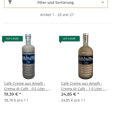
Filter und Sortierung
Artikel 1 - 20 von 27
AUF LAGER
AUF LAGER
Cafè Creme aus Amalfi -
Cafè Creme aus Amalfi -
Crema di Cafè - 0,5 Liter - 17
Crema di Cafè - 1,0 Liter - 17
vol. - Flasche: Downtown
vol. - Flasche: Downtown
19,39 €
*
24,85 €
*
saturiert - L'Oro di Amalfi
saturiert - L'Oro di Amalfi
38,78 € pro 1 l
24,85 € pro 1 l