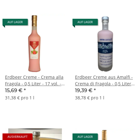
AUF LAGER
AUF LAGER
Erdbeer Creme - Crema alla
Erdbeer Creme aus Amalfi -
Fragola - 0,5 Liter - 17 vol. -
Crema di Fragola - 0,5 Liter -
Torquadra
17 vol. - Flasche: Downtown
15,69 €
*
19,39 €
*
saturiert - L'Oro di Amalfi
31,38 € pro 1 l
38,78 € pro 1 l
AUSVERKAUFT
AUF LAGER