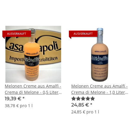
di Amalfi
di Amalfi
AUSVERKAUFT
AUSVERKAUFT
Melonen Creme aus Amalfi -
Melonen Creme aus Amalfi -
Crema di Melone - 0,5 Liter -
Crema di Melone - 1,0 Liter -
17 vol. - Flasche: Downtown
17 vol. - Flasche: Downtown
19,39 €
*
saturiert - L'Oro di Amalfi
saturiert - L'Oro di Amalfi
24,85 €
*
38,78 € pro 1 l
24,85 € pro 1 l