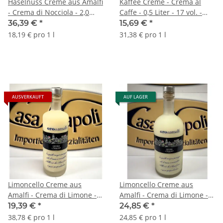
Haselnuss Creme aus Amalfi
Kaffee Creme - Crema al
- Crema di Nocciola - 2,0
Caffe - 0,5 Liter - 17 vol. -
Liter - 17 vol. - Flasche:
Torquadra
36,39 €
*
15,69 €
*
MAGNUM - L'Oro di Amalfi
18,19 € pro 1 l
31,38 € pro 1 l
AUSVERKAUFT
AUF LAGER
Limoncello Creme aus
Limoncello Creme aus
Amalfi - Crema di Limone -
Amalfi - Crema di Limone -
0,5 Liter - 17 vol. - Flasche:
1,0 Liter - 17 vol. - Flasche:
19,39 €
*
24,85 €
*
Downtown saturiert - L'Oro
Downtown saturiert - L'Oro
38,78 € pro 1 l
24,85 € pro 1 l