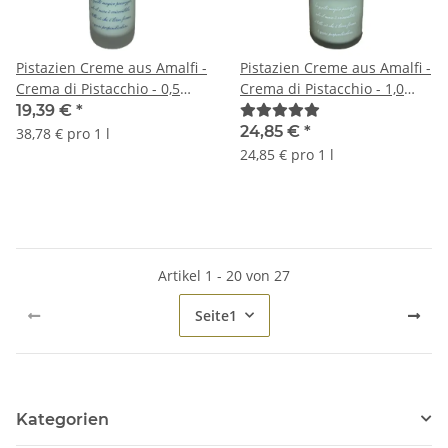
Pistazien Creme aus Amalfi -
Pistazien Creme aus Amalfi -
Crema di Pistacchio - 0,5
Crema di Pistacchio - 1,0
Liter - 17 vol. - Flasche:
Liter - 17 vol. - Flasche:
19,39 €
*
Downtown saturiert - L'Oro
Downtown saturiert - L'Oro
24,85 €
*
38,78 € pro 1 l
di Amalfi
di Amalfi
24,85 € pro 1 l
Artikel 1 - 20 von 27
Seite
1
Kategorien