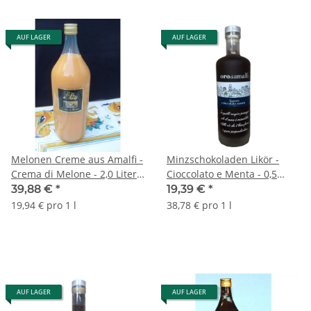
AUF LAGER
AUF LAGER
Melonen Creme aus Amalfi -
Minzschokoladen Likör -
Crema di Melone - 2,0 Liter -
Cioccolato e Menta - 0,5
17 vol. - Flasche: MAGNUM -
Liter - 17 vol. - Flasche:
39,88 €
*
19,39 €
*
L'Oro di Amalfi
Downtown saturiert. - L'Oro
19,94 € pro 1 l
38,78 € pro 1 l
di Amalfi
AUF LAGER
AUF LAGER