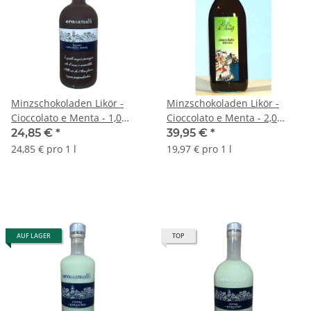
Minzschokoladen Likör -
Minzschokoladen Likör -
Cioccolato e Menta - 1,0
Cioccolato e Menta - 2,0
Liter - 18 vol. - Flasche:
Liter - 18 vol. - Flasche:
24,85 €
*
39,95 €
*
Downtown saturiert - L'Oro
Magnum - L'Oro di Amalfi
24,85 € pro 1 l
19,97 € pro 1 l
di Amalfi
AUF LAGER
TOP