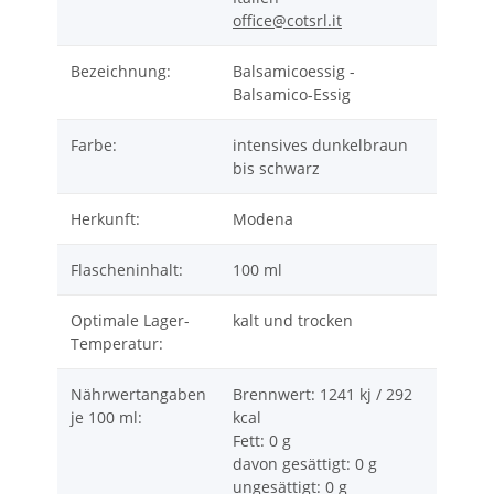
office@cotsrl.it
Bezeichnung:
Balsamicoessig -
Balsamico-Essig
Farbe:
intensives dunkelbraun
bis schwarz
Herkunft:
Modena
Flascheninhalt:
100 ml
Optimale Lager-
kalt und trocken
Temperatur:
Nährwertangaben
Brennwert: 1241 kj / 292
je 100 ml:
kcal
Fett: 0 g
davon gesättigt: 0 g
ungesättigt: 0 g