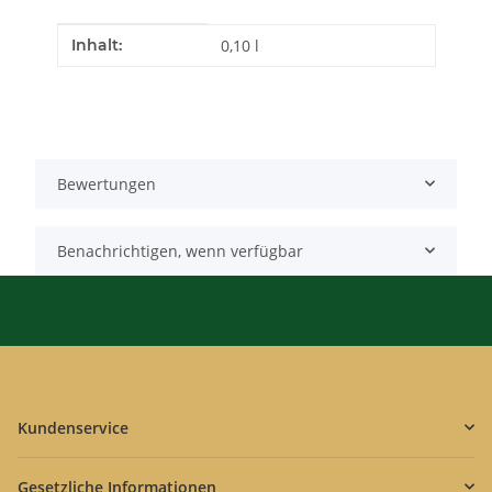
Produkteigenschaft
Wert
Inhalt:
0,10 l
Bewertungen
Benachrichtigen, wenn verfügbar
Kundenservice
Gesetzliche Informationen