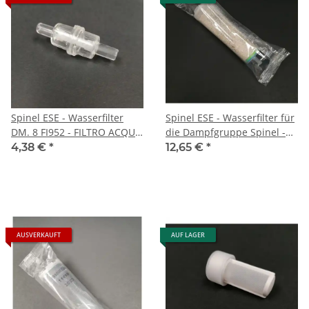
Spinel ESE - Wasserfilter
Spinel ESE - Wasserfilter für
DM. 8 FI952 - FILTRO ACQUA
die Dampfgruppe Spinel -
DM. 8 FI952
sandfarben - FILTRO
4,38 €
*
12,65 €
*
MINIDEMINERALIZZATORE
NICAL250 IND (R ESINA
CANGIANTE)
AUSVERKAUFT
AUF LAGER