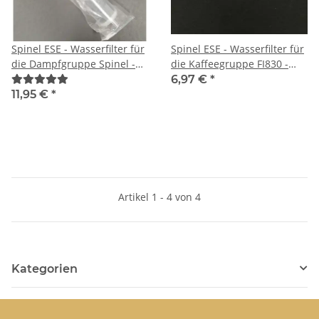
Spinel ESE - Wasserfilter für
Spinel ESE - Wasserfilter für
die Dampfgruppe Spinel -
die Kaffeegruppe FI830 -
schwarz - FILTRO
FILTRO DI PESCAGGIO
6,97 €
*
MINIDEMINERALIZZATORE
ACQUA FI830
11,95 €
*
NICAL250 IND (R ESINA
CANGIANTE)
Artikel 1 - 4 von 4
Kategorien