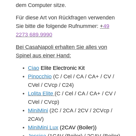
dem Computer sitze.
Für diese Art von Rückfragen verwenden
Sie bitte die folgende Rufnummer:
+
49
2273 689.9990
Bei CasaNapoli erhalten Sie alles von
Spinel aus einer Hand:
Ciao
Elite Electronic Kit
Pinocchio
(C / Cel / CA / CA+ / CV /
CVel / CVcp / C24)
Lolita Elite
(C / Cel / CA / CA+ / CV /
CVel / CVcp)
MiniMini
(2C / 2CA / 2CV / 2CVcp /
2CAV)
MiniMini Lux
(2CAV (Boiler))
Jessica
(1CAV (Boiler) / 2CAV (Boiler)