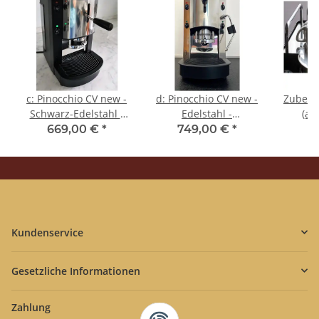
c: Pinocchio CV new -
d: Pinocchio CV new -
Zubehö
Schwarz-Edelstahl -
Edelstahl -
(al
Tassengestell aus
Tassengestell aus
Tass
669,00 €
*
749,00 €
*
4
Plexiglas - Kaffee -
Plexiglas - Kaffee -
Edels
Spinel
Spinel
Kundenservice
Gesetzliche Informationen
Zahlung