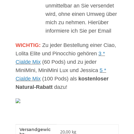
unmittelbar an Sie versendet
wird, ohne einen Umweg über
mich zu nehmen. Hierüber
informiere ich Sie per Email
WICHTIG:
Zu jeder Bestellung einer Ciao,
Lolita Elite und Pinocchio gehören
3 *
Cialde Mix
(60 Pods) und zu jeder
MiniMini, MiniMini Lux und Jessica
5 *
Cialde Mix
(100 Pods) als
kostenloser
Natural-Rabatt
dazu!
Versandgewic
Produkteigenschaft
Wert
20,00 kg