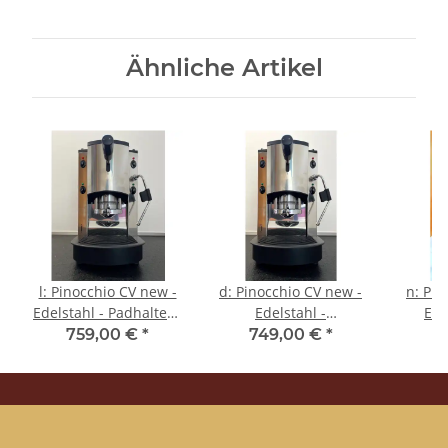
Ähnliche Artikel
l: Pinocchio CV new -
d: Pinocchio CV new -
n: Pin
Edelstahl - Padhalter -
Edelstahl -
Ede
Tassengestell aus
Tassengestell aus
P
759,00 €
*
749,00 €
*
6
Plexiglas - Kaffee und
Plexiglas - Kaffee -
Tass
Dampf
Spinel
Plexi
(Zweikreismodell) -
Spinel