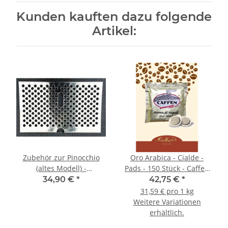
Kunden kauften dazu folgende
Artikel:
Zubehör zur Pinocchio
Oro Arabica - Cialde -
(altes Modell) -
Pads - 150 Stück - Caffen
Abtropfgitter aus
Caffe
34,90 €
*
42,75 €
*
Edelstahl (ersetzt
31,59 € pro 1 kg
schwarzes
Weitere Variationen
Kunststoffgitter) - Spinel
erhältlich.