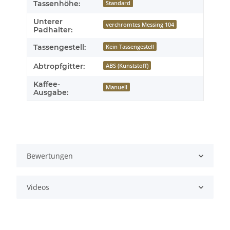
Tassenhöhe:
Standard
Unterer
verchromtes Messing 104
Padhalter:
Tassengestell:
Kein Tassengestell
Abtropfgitter:
ABS (Kunststoff)
Kaffee-
Manuell
Ausgabe:
Bewertungen
Videos