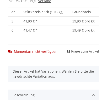
inkl. 7% USt. , zzgl.
Versand
ab
Stückpreis / Stk (1,05 kg)
Grundpreis
3
41,90 €
*
39,90 € pro kg
6
41,47 €
*
39,49 € pro kg
Frage zum Artikel
Momentan nicht verfügbar
x
Dieser Artikel hat Variationen. Wählen Sie bitte die
gewünschte Variation aus.
Beschreibung