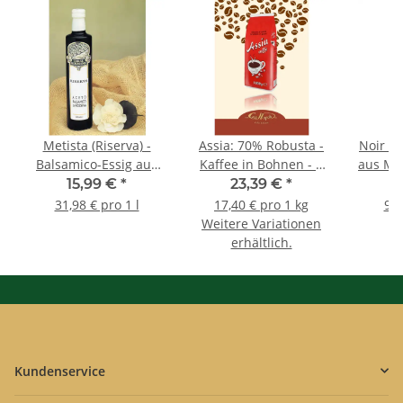
Metista (Riserva) -
Assia: 70% Robusta -
Noir - 
Balsamico-Essig aus
Kaffee in Bohnen - 1
aus Mo
Modena - 5 Jahre -
Kilogramm - Caffen
- Dic
15,99 €
*
23,39 €
*
2
Dichte 1,13 - 0,5 Liter -
Caffe
Liter 
31,98 € pro 1 l
17,40 € pro 1 kg
98,
Terre Bormane
Weitere Variationen
erhältlich.
Kundenservice