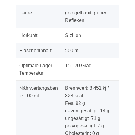
Farbe:
goldgelb mit grünen
Reflexen
Herkunft:
Sizilien
Flascheninhalt:
500 ml
Optimale Lager-
15 - 20 Grad
Temperatur:
Nährwertangaben
Brennwert: 3,451 kj /
je 100 ml:
828 kcal
Fett: 92 g
davon gesättigt: 14 g
ungesättigt: 71 g
polyngesättigt: 7 g
Cholesterin: 0 g