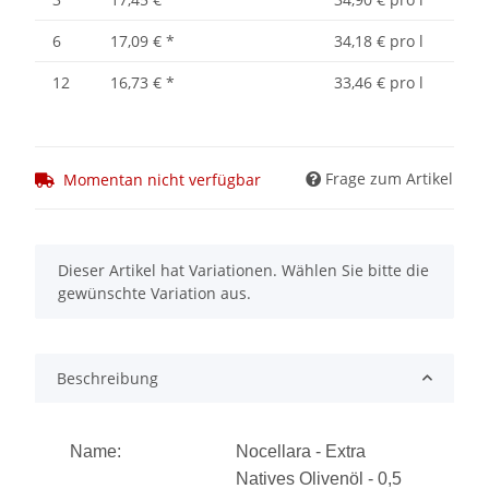
6
17,09 €
*
34,18 € pro l
12
16,73 €
*
33,46 € pro l
Frage zum Artikel
Momentan nicht verfügbar
x
Dieser Artikel hat Variationen. Wählen Sie bitte die
gewünschte Variation aus.
Beschreibung
Name:
Nocellara - Extra
Natives Olivenöl - 0,5