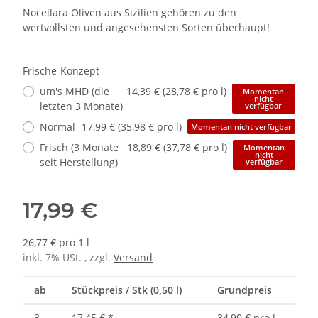
Nocellara Oliven aus Sizilien gehören zu den
wertvollsten und angesehensten Sorten überhaupt!
Frische-Konzept
um's MHD (die
14,39 € (28,78 € pro l)
Momentan
nicht
letzten 3 Monate)
verfügbar
Normal
17,99 € (35,98 € pro l)
Momentan nicht verfügbar
Frisch (3 Monate
18,89 € (37,78 € pro l)
Momentan
nicht
seit Herstellung)
verfügbar
17,99 €
26,77 € pro 1 l
inkl. 7% USt. , zzgl.
Versand
ab
Stückpreis / Stk (0,50 l)
Grundpreis
3
17,45 €
*
34,90 € pro l