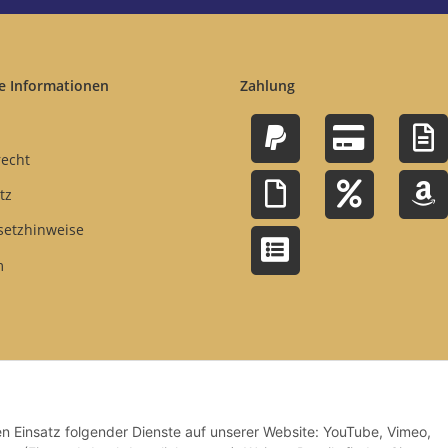
e Informationen
Zahlung
recht
tz
setzhinweise
m
den Einsatz folgender Dienste auf unserer Website: YouTube, Vimeo,