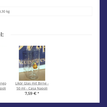
0,30 kg
l:
ango
Likör Glas mit Birne -
poli
50 ml - Casa Napoli
7,59 €
*