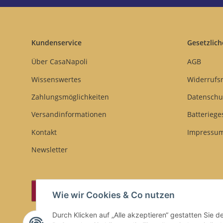
Kundenservice
Gesetzlich
Über CasaNapoli
AGB
Wissenswertes
Widerrufs
Zahlungsmöglichkeiten
Datenschu
Versandinformationen
Batteriege
Kontakt
Impressu
Newsletter
Vertrag widerrufen
Wie wir Cookies & Co nutzen
Durch Klicken auf „Alle akzeptieren“ gestatten Sie 