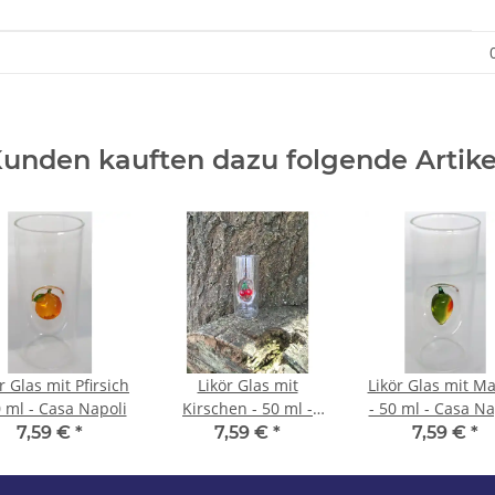
unden kauften dazu folgende Artike
r Glas mit Pfirsich
Likör Glas mit
Likör Glas mit M
0 ml - Casa Napoli
Kirschen - 50 ml -
- 50 ml - Casa Na
Casa Napoli
7,59 €
*
7,59 €
*
7,59 €
*