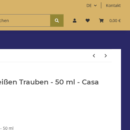
DE
Kontakt
Zubehör
Kaffee & Süßes
Accessoires
0,00 €
Fun
eißen Trauben - 50 ml - Casa
- 50 ml