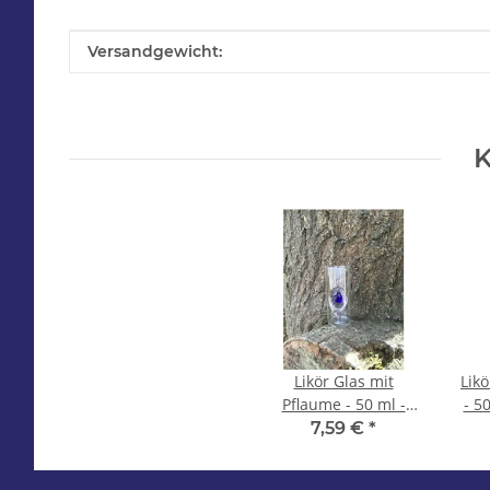
Produkteigenschaft
Wert
Versandgewicht:
K
Likör Glas mit
Likö
Pflaume - 50 ml -
- 5
Casa Napoli
7,59 €
*