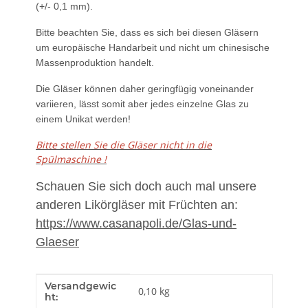
(+/- 0,1 mm).
Bitte beachten Sie, dass es sich bei diesen Gläsern
um europäische Handarbeit und nicht um chinesische
Massenproduktion handelt.
Die Gläser können daher geringfügig voneinander
variieren, lässt somit aber jedes einzelne Glas zu
einem Unikat werden!
Bitte stellen Sie die Gläser nicht in die
Spülmaschine !
Schauen Sie sich doch auch mal unsere
anderen Likörgläser mit Früchten an:
https://www.casanapoli.de/Glas-und-
Glaeser
Versandgewic
Produkteigenschaft
Wert
0,10 kg
ht: