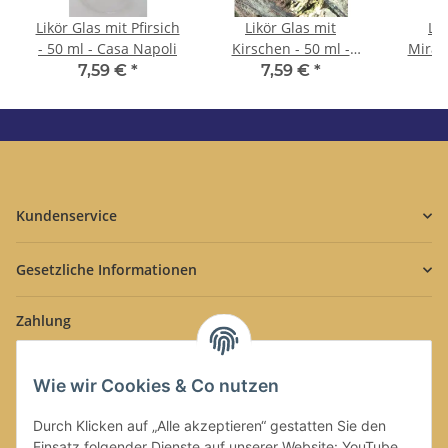
Likör Glas mit Pfirsich
Likör Glas mit
Lik
- 50 ml - Casa Napoli
Kirschen - 50 ml -
Mirabe
Casa Napoli
C
7,59 €
*
7,59 €
*
Kundenservice
Gesetzliche Informationen
Zahlung
Wie wir Cookies & Co nutzen
Durch Klicken auf „Alle akzeptieren“ gestatten Sie den
Einsatz folgender Dienste auf unserer Website: YouTube,