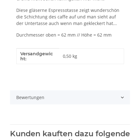
Diese gläserne Espressotasse zeigt wunderschön
die Schichtung des caffe auf und man sieht auf
der Untertasse auch wenn man gekleckert hat...
Durchmesser oben = 62 mm // Höhe = 62 mm
Versandgewic
Produkteigenschaft
Wert
0,50 kg
ht:
Bewertungen
Kunden kauften dazu folgende