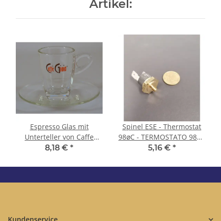
Artikel:
Espresso Glas mit
Spinel ESE - Thermostat
Unterteller von Caffe
98øC - TERMOSTATO 98øC
Gioia - Labcaffe
TRIP FREE R.M.
8,18 €
*
5,16 €
*
Kundenservice