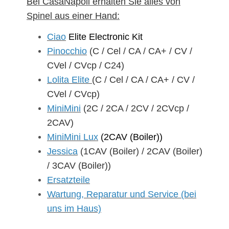
Bei CasaNapoli erhalten Sie alles von
Spinel aus einer Hand:
Ciao
Elite Electronic Kit
Pinocchio
(C / Cel / CA / CA+ / CV /
CVel / CVcp / C24)
Lolita Elite
(C / Cel / CA / CA+ / CV /
CVel / CVcp)
MiniMini
(2C / 2CA / 2CV / 2CVcp /
2CAV)
MiniMini Lux
(2CAV (Boiler))
Jessica
(1CAV (Boiler) / 2CAV (Boiler)
/ 3CAV (Boiler))
Ersatzteile
Wartung, Reparatur und Service (bei
uns im Haus)