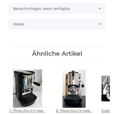
Benachrichtigen, wenn verfügbar
Videos
Ähnliche Artikel
c: Pinocchio CV new -
d: Pinocchio CV new -
Zubehö