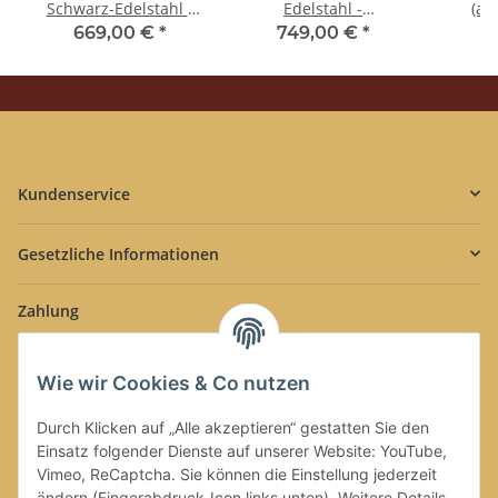
Schwarz-Edelstahl -
Edelstahl -
(al
Tassengestell aus
Tassengestell aus
Tass
669,00 €
*
749,00 €
*
4
Plexiglas - Kaffee -
Plexiglas - Kaffee -
Edels
Spinel
Spinel
Kundenservice
Gesetzliche Informationen
Zahlung
Wie wir Cookies & Co nutzen
Durch Klicken auf „Alle akzeptieren“ gestatten Sie den
Einsatz folgender Dienste auf unserer Website: YouTube,
Versand
Vimeo, ReCaptcha. Sie können die Einstellung jederzeit
ändern (Fingerabdruck-Icon links unten). Weitere Details