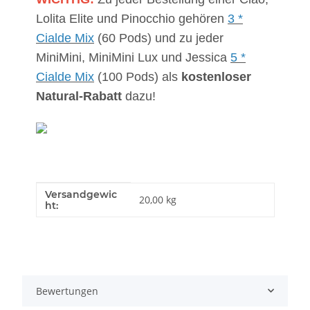
Lolita Elite und Pinocchio gehören
3 *
Cialde Mix
(60 Pods) und zu jeder
MiniMini, MiniMini Lux und Jessica
5 *
Cialde Mix
(100 Pods) als
kostenloser
Natural-Rabatt
dazu!
Versandgewic
Produkteigenschaft
Wert
20,00 kg
ht:
Bewertungen