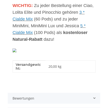
WICHTIG:
Zu jeder Bestellung einer Ciao,
Lolita Elite und Pinocchio gehören
3 *
Cialde Mix
(60 Pods) und zu jeder
MiniMini, MiniMini Lux und Jessica
5 *
Cialde Mix
(100 Pods) als
kostenloser
Natural-Rabatt
dazu!
Versandgewic
Produkteigenschaft
Wert
20,00 kg
ht:
Bewertungen