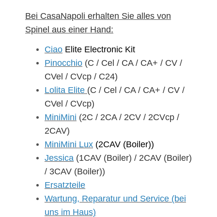
Bei CasaNapoli erhalten Sie alles von
Spinel aus einer Hand:
Ciao
Elite Electronic Kit
Pinocchio
(C / Cel / CA / CA+ / CV /
CVel / CVcp / C24)
Lolita Elite
(C / Cel / CA / CA+ / CV /
CVel / CVcp)
MiniMini
(2C / 2CA / 2CV / 2CVcp /
2CAV)
MiniMini Lux
(2CAV (Boiler))
Jessica
(1CAV (Boiler) / 2CAV (Boiler)
/ 3CAV (Boiler))
Ersatzteile
Wartung, Reparatur und Service (bei
uns im Haus)