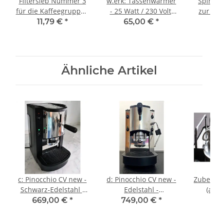
Filtersieb Nummer 3
w.erk: Tassenwärmer
Spine
für die Kaffeegruppe -
- 25 Watt / 230 Volt:
zur A
Lungo - 413 Löcher -
Optional zu jeder
Kaff
11,79 €
*
65,00 €
*
Spinel
MiniMini Lux (nur ab
40.
Werk) - Spinel
Sc
Ähnliche Artikel
c: Pinocchio CV new -
d: Pinocchio CV new -
Zubehö
Schwarz-Edelstahl -
Edelstahl -
(al
Tassengestell aus
Tassengestell aus
Tass
669,00 €
*
749,00 €
*
4
Plexiglas - Kaffee -
Plexiglas - Kaffee -
Edels