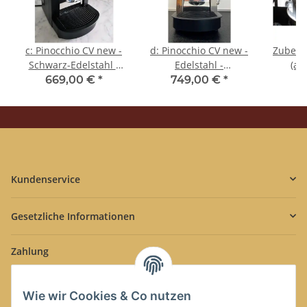
c: Pinocchio CV new -
d: Pinocchio CV new -
Zubehö
Schwarz-Edelstahl -
Edelstahl -
(al
Tassengestell aus
Tassengestell aus
Tass
669,00 €
*
749,00 €
*
4
Plexiglas - Kaffee -
Plexiglas - Kaffee -
Edels
Spinel
Spinel
Kundenservice
Gesetzliche Informationen
Zahlung
Wie wir Cookies & Co nutzen