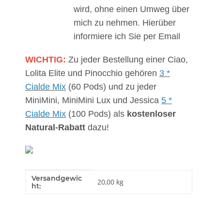
wird, ohne einen Umweg über
mich zu nehmen. Hierüber
informiere ich Sie per Email
WICHTIG:
Zu jeder Bestellung einer Ciao,
Lolita Elite und Pinocchio gehören
3 *
Cialde Mix
(60 Pods) und zu jeder
MiniMini, MiniMini Lux und Jessica
5 *
Cialde Mix
(100 Pods) als
kostenloser
Natural-Rabatt
dazu!
Versandgewic
Produkteigenschaft
Wert
20,00 kg
ht: