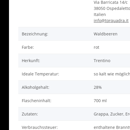
Via Barricata 14/c
38050 Ospedaletto
Italien
info@torquadra.it
Bezeichnung:
Waldbeeren
Farbe:
rot
Herkunft:
Trentino
Ideale Temperatur:
so kalt wie möglich
Alkoholgehalt:
28%
Flascheninhalt:
700 ml
Zutaten:
Grappa, Zucker, Er
Verbrauchssteuer:
enthaltene Brannt