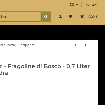
DE
Kontakt
Zubehör
Kaffee & Süßes
Accessoires
0,00 €
Fun
iter - 28 vol. - Torquadra
- Fragoline di Bosco - 0,7 Liter
adra