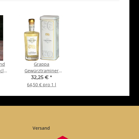
und
Grappa
cl
Gewürztraminer
Barricata Ciliego - 2
32,25 €
*
Jahre alt - 0,5 Liter -
64,50 € pro 1 l
40 vol. - in der
Metalldose -
Torquadra
Versand