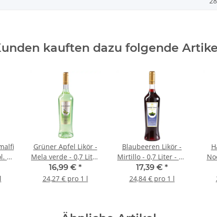
28
unden kauften dazu folgende Artike
malfi
Grüner Apfel Likör -
Blaubeeren Likör -
H
l. -
Mela verde - 0,7 Liter
Mirtillo - 0,7 Liter - 28
Noc
own
- 21 vol. - Torquadra
vol. - Torquadra
28
16,99 €
*
17,39 €
*
 di
l
24,27 € pro 1 l
24,84 € pro 1 l