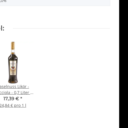
,0%
l:
aselnuss Likör -
ciola - 0,7 Liter -
 vol. - Torquadra
17,39 €
*
24,84 € pro 1 l