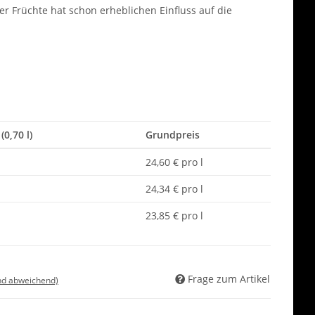
her Früchte hat schon erheblichen Einfluss auf die
(0,70 l)
Grundpreis
24,60 € pro l
24,34 € pro l
23,85 € pro l
Frage zum Artikel
nd abweichend)