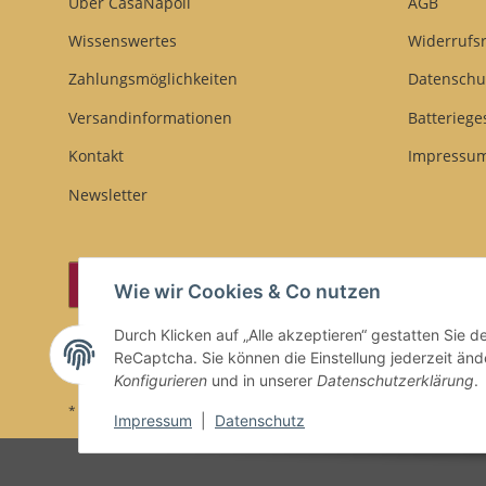
Über CasaNapoli
AGB
Wissenswertes
Widerrufs
Zahlungsmöglichkeiten
Datenschu
Versandinformationen
Batteriege
Kontakt
Impressu
Newsletter
Vertrag widerrufen
Wie wir Cookies & Co nutzen
Durch Klicken auf „Alle akzeptieren“ gestatten Sie 
ReCaptcha. Sie können die Einstellung jederzeit ände
Konfigurieren
und in unserer
Datenschutzerklärung
.
* Alle Preise inkl. gesetzlicher USt., zzgl.
Versand
Impressum
|
Datenschutz