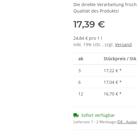
Die direkte Verarbeitung frisc
Qualität des Produkts!
17,39 €
24,84 € pro 1 l
inkl. 19% USt. , zzgl.
Versand
ab
Stückpreis / Stk 
3
17,22 €
*
6
17,04 €
*
12
16,70 €
*
Sofort verfügbar
Lieferzeit:
1 - 2 Werktage
(DE - Ausla