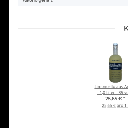
Alkoholgehalt:
K
Limoncello aus A
- 1,0 Liter - 35 vo
Flasche: Downt
25,65 €
*
saturiert - L'Oro
25,65 € pro 1 
Amalfi