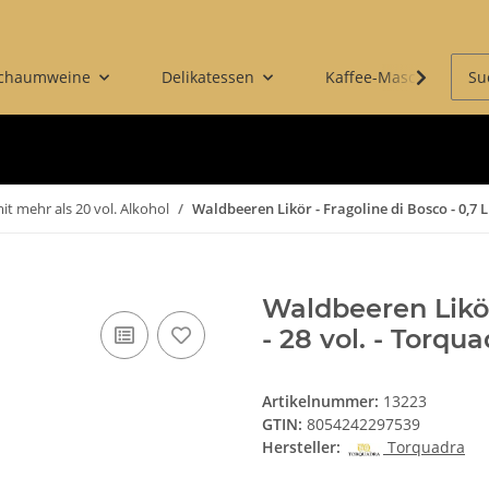
Schaumweine
Delikatessen
Kaffee-Maschinen & 
it mehr als 20 vol. Alkohol
Waldbeeren Likör - Fragoline di Bosco - 0,7 L
Waldbeeren Likör 
- 28 vol. - Torqu
Artikelnummer:
13223
GTIN:
8054242297539
Hersteller:
Torquadra