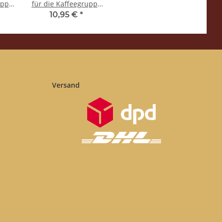
uppe
für die Kaffeegruppe
85
- Medium - 325
10,95 €
*
l
Löcher - Spinel
Versand