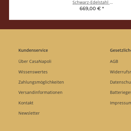
Schwarz-Edelstahl -
Tassengestell aus
Ta
669,00 €
*
Plexiglas - Kaffee -
Pl
Spinel
Kundenservice
Gesetzlich
Über CasaNapoli
AGB
Wissenswertes
Widerrufs
Zahlungsmöglichkeiten
Datenschu
Versandinformationen
Batteriege
Kontakt
Impressu
Newsletter