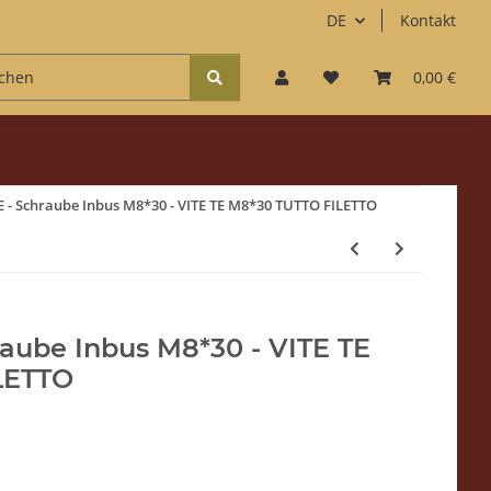
DE
Kontakt
Zubehör
Kaffee & Süßes
Accessoires
0,00 €
Fun
E - Schraube Inbus M8*30 - VITE TE M8*30 TUTTO FILETTO
raube Inbus M8*30 - VITE TE
LETTO