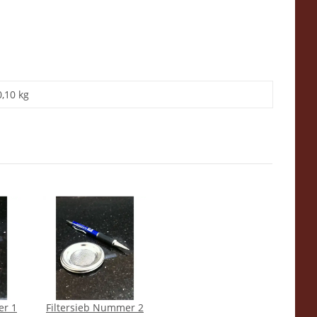
0,10 kg
er 1
Filtersieb Nummer 2