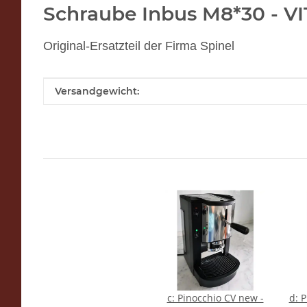
Schraube Inbus M8*30 - V
Original-Ersatzteil der Firma Spinel
Produkteigenschaft
Wert
Versandgewicht:
c: Pinocchio CV new -
d: 