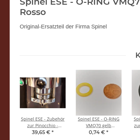
Spinel ESE - O-RING VMQ7
Rosso
Original-Ersatzteil der Firma Spinel
K
uf)
Spinel ESE - Zubehör
Spinel ESE - O-RING
Sp
* -
zur Pinocchio -
VMQ70 gelb
zu
4*6
Unterer Padhalter
9.92*2.62 - O-RING
K
39,65 €
*
0,74 €
*
aus Metall (ersetzt
VMQ70 giallo
 m