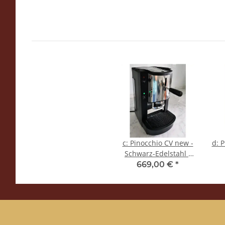
schwarzes ABS) -
9.92*2.62
Spinel
c: Pinocchio CV new -
d: 
Schwarz-Edelstahl -
Tassengestell aus
Ta
669,00 €
*
Plexiglas - Kaffee -
Pl
Spinel