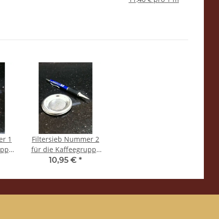
er 1
Filtersieb Nummer 2
uppe
für die Kaffeegruppe
85
- Medium - 325
10,95 €
*
l
Löcher - Spinel