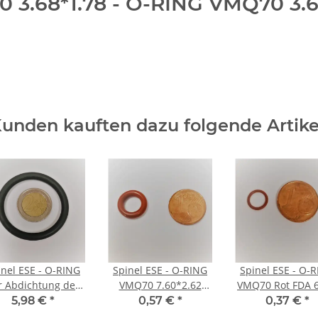
0 3.68*1.78 - O-RING VMQ70 3
unden kauften dazu folgende Artike
inel ESE - O-RING
Spinel ESE - O-RING
Spinel ESE - O-
r Abdichtung der
VMQ70 7.60*2.62
VMQ70 Rot FDA 6
affeegruppe 70
3030 - O-RING VMQ70
O-RING VMQ7
5,98 €
*
0,57 €
*
0,37 €
*
40.64*5.34 FKM
7.60*2.62 3030
ROSSO FDA 6