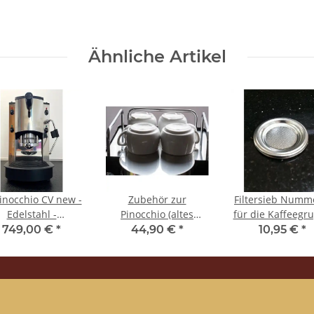
Schwarz FDA
(TENUTACAPSULA I
PERESPRESSO)
Ähnliche Artikel
Pinocchio CV new -
Zubehör zur
Filtersieb Numm
Edelstahl -
Pinocchio (altes
für die Kaffeegr
ssengestell aus
Modell) -
- Espresso - 2
749,00 €
*
44,90 €
*
10,95 €
*
exiglas - Kaffee -
Tassengestell aus
Löcher - Spine
Spinel
Edelstahl - Spinel