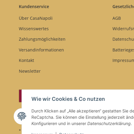
Kundenservice
Gesetzlich
Über CasaNapoli
AGB
Wissenswertes
Widerrufs
Zahlungsmöglichkeiten
Datenschu
Versandinformationen
Batteriege
Kontakt
Impressu
Newsletter
Vertrag widerrufen
Wie wir Cookies & Co nutzen
Durch Klicken auf „Alle akzeptieren“ gestatten Sie 
ReCaptcha. Sie können die Einstellung jederzeit ände
Konfigurieren
und in unserer
Datenschutzerklärung
.
* Alle Preise inkl. gesetzlicher USt., zzgl.
Versand