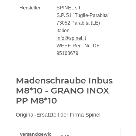
Hersteller:
SPINEL srl
S.P. 51 "Tuglie-Parabita"
73052 Parabita (LE)
Italien
info@spinel.it
WEEE-Reg.-Nr.: DE
95163679
Madenschraube Inbus
M8*10 - GRANO INOX
PP M8*10
Original-Ersatzteil der Firma Spinel
Versandgewic
Produkteigenschaft
Wert