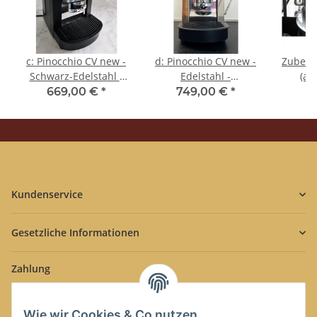
c: Pinocchio CV new -
d: Pinocchio CV new -
Zubehö
Schwarz-Edelstahl -
Edelstahl -
(al
Tassengestell aus
Tassengestell aus
Tass
669,00 €
*
749,00 €
*
4
Plexiglas - Kaffee -
Plexiglas - Kaffee -
Edels
Spinel
Spinel
Kundenservice
Gesetzliche Informationen
Zahlung
Wie wir Cookies & Co nutzen