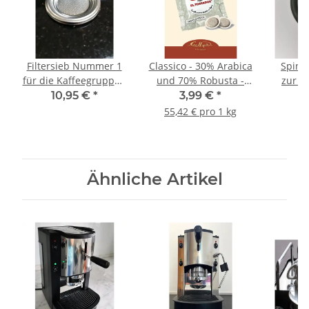
Filtersieb Nummer 1
Classico - 30% Arabica
Spine
für die Kaffeegruppe -
und 70% Robusta -
zur A
Espresso - 285 Löcher
Holzröstung - Cialde -
Kaff
10,95 €
*
3,99 €
*
- Spinel
Pads - 10 Stück - El
40.
55,42 € pro 1 kg
Tostador Caffe
Sc
Ähnliche Artikel