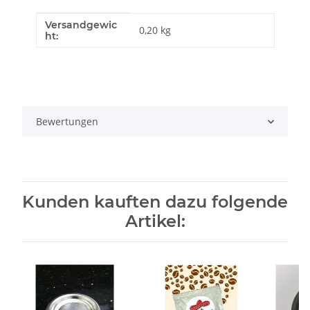
Versandgewic
Produkteigenschaft
Wert
0,20 kg
ht:
Bewertungen
Kunden kauften dazu folgende
Artikel: