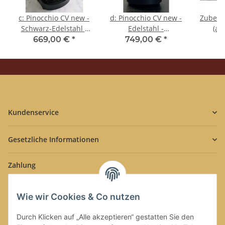
c: Pinocchio CV new -
d: Pinocchio CV new -
Zubehö
Schwarz-Edelstahl -
Edelstahl -
(al
Tassengestell aus
Tassengestell aus
Tass
669,00 €
*
749,00 €
*
4
Plexiglas - Kaffee -
Plexiglas - Kaffee -
Edels
Spinel
Spinel
Kundenservice
Gesetzliche Informationen
Zahlung
Wie wir Cookies & Co nutzen
Durch Klicken auf „Alle akzeptieren“ gestatten Sie den