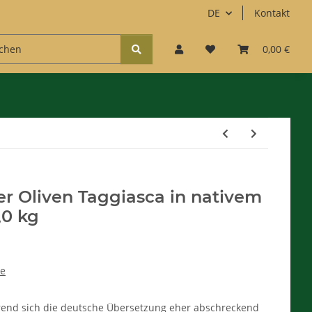
DE
Kontakt
Zubehör
Kaffee & Süßes
Accessoires
0,00 €
Fun
r Oliven Taggiasca in nativem
,0 kg
ne
rend sich die deutsche Übersetzung eher abschreckend