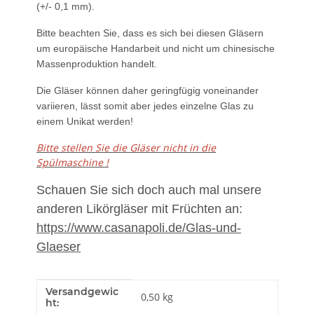
(+/- 0,1 mm).
Bitte beachten Sie, dass es sich bei diesen Gläsern
um europäische Handarbeit und nicht um chinesische
Massenproduktion handelt.
Die Gläser können daher geringfügig voneinander
variieren, lässt somit aber jedes einzelne Glas zu
einem Unikat werden!
Bitte stellen Sie die Gläser nicht in die
Spülmaschine !
Schauen Sie sich doch auch mal unsere
anderen Likörgläser mit Früchten an:
https://www.casanapoli.de/Glas-und-
Glaeser
Versandgewic
Produkteigenschaft
Wert
0,50 kg
ht: