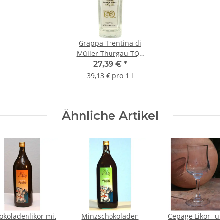
Grappa Trentina di
Müller Thurgau TQ -
0,7 Liter - 40 vol. -
27,39 €
*
Torquadra
39,13 € pro 1 l
Ähnliche Artikel
okoladenlikör mit
Minzschokoladen
Cepage Likör- 