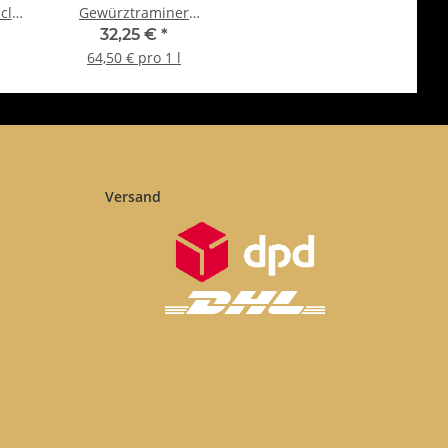
cl
Gewürztraminer
Barricata Ciliego - 2
32,25 €
*
Jahre alt - 0,5 Liter -
64,50 € pro 1 l
40 vol. - in der
Metalldose -
Torquadra
Versand