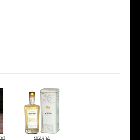
und
Grappa