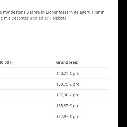
 mindestens 5 Jahre in Eichenfässern gelagert. Hier in
e mit Decanter und edler Holzkiste
(0,50 l)
Grundpreis
140,21 € pro l
138,75 € pro l
137,30 € pro l
135,87 € pro l
132,97 € pro l