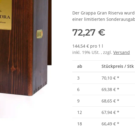
Der Grappa Gran Riserva wurde
einer limitierten Sonderausgab
72,27 €
144,54 € pro 1 l
inkl. 19% USt. , zzgl.
Versand
ab
Stückpreis / Stk 
3
70,10 €
*
6
69,38 €
*
9
68,65 €
*
12
67,94 €
*
18
66,49 €
*