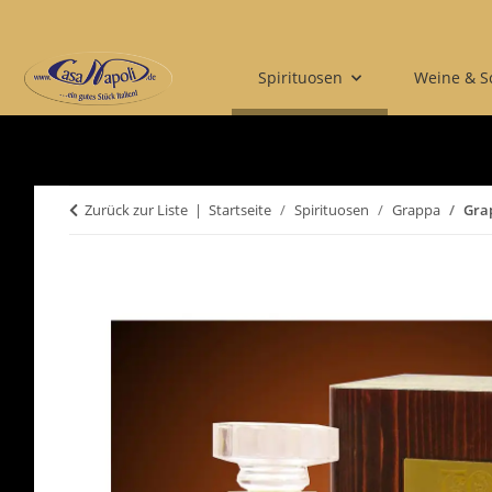
Spirituosen
Weine & 
Zurück zur Liste
Startseite
Spirituosen
Grappa
Grap