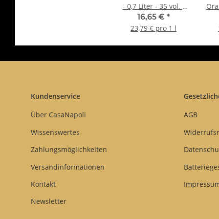
- 0,7 Liter - 35 vol. -
Ora
Flasche: Cristal -
Aran
16,65 €
*
L'Oro di Amalfi
23,79 € pro 1 l
Ma
Kundenservice
Gesetzlich
Über CasaNapoli
AGB
Wissenswertes
Widerrufs
Zahlungsmöglichkeiten
Datenschu
Versandinformationen
Batteriege
Kontakt
Impressu
Newsletter