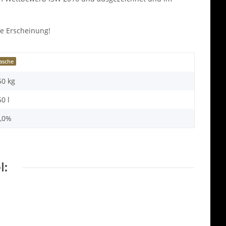
re Erscheinung!
lasche
50 kg
50 l
,0%
l: