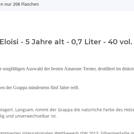
on nur 208 Flaschen
si - 5 Jahre alt - 0,7 Liter - 40 vol.
er sorgfältigen Auswahl der besten Amarone Trester, destilliert im dis
nen der Grappa mindestens fünf Jahre reift.
elagert. Langsam, nimmt der Grappa die natürliche Farbe des Holze
lig und unverwechselbar ist.
ommierten internationalen Wettbewerb ISW 2013, Silbermedaille