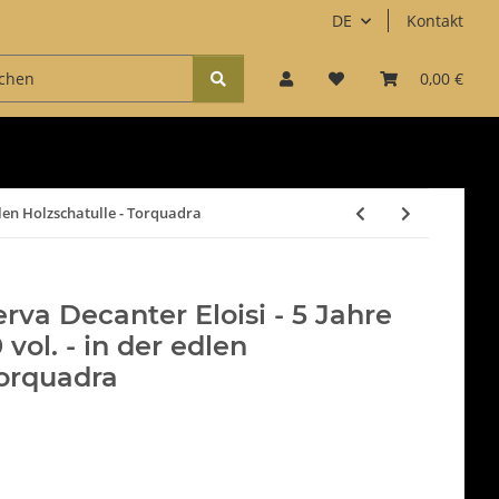
DE
Kontakt
Zubehör
Kaffee & Süßes
Accessoires
0,00 €
Fun
edlen Holzschatulle - Torquadra
rva Decanter Eloisi - 5 Jahre
0 vol. - in der edlen
Torquadra