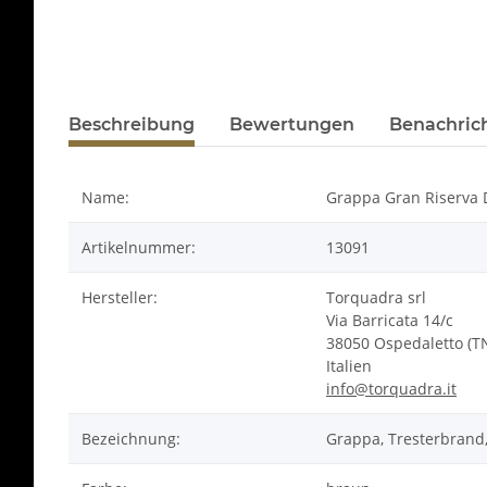
Beschreibung
Bewertungen
Benachric
Name:
Grappa Gran Riserva Dec
Artikelnummer:
13091
Hersteller:
Torquadra srl
Via Barricata 14/c
38050 Ospedaletto (T
Italien
info@torquadra.it
Bezeichnung:
Grappa, Tresterbrand