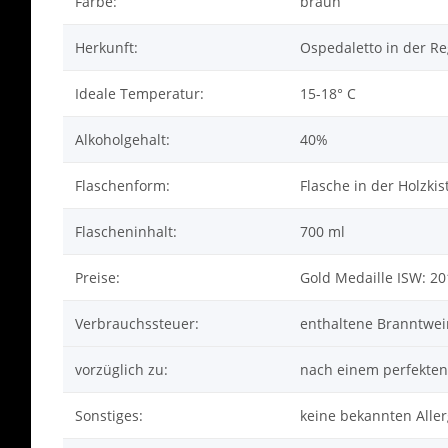
Farbe:
braun
Herkunft:
Ospedaletto in der R
Ideale Temperatur:
15-18° C
Alkoholgehalt:
40%
Flaschenform:
Flasche in der Holzkis
Flascheninhalt:
700 ml
Preise:
Gold Medaille ISW: 20
Verbrauchssteuer:
enthaltene Branntwei
vorzüglich zu:
nach einem perfekten
Sonstiges:
keine bekannten Alle