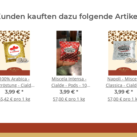
unden kauften dazu folgende Artike
100% Arabica -
Miscela Intensa -
Napoli - Misce
zröstung - Cialde -
Cialde - Pods - 10
Classica - Ciald
ds - 10 Stück - El
Stück - Caffen Caffe
Pads - 10 Stück
3,99 €
*
3,99 €
*
3,99 €
*
Tostador Caffe
Caffen Caffe
55,42 € pro 1 kg
57,00 € pro 1 kg
57,00 € pro 1 