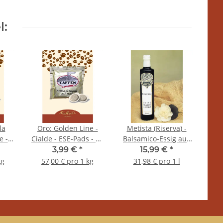
l:
la
Oro: Golden Line -
Metista (Riserva) -
ged
e -
Cialde - ESE-Pads - 10
Balsamico-Essig aus
Tas
 -
Stück - Caffen Caffe
Modena - 5 Jahre -
3,99 €
*
15,99 €
*
Dichte 1,13 - 0,5 Liter
kg
57,00 € pro 1 kg
31,98 € pro 1 l
- Terre Bormane