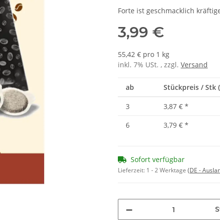
Forte ist geschmacklich kräfti
3,99 €
55,42 € pro 1 kg
inkl. 7% USt. , zzgl.
Versand
ab
Stückpreis / Stk 
3
3,87 €
*
6
3,79 €
*
Sofort verfügbar
Lieferzeit:
1 - 2 Werktage
(DE - Ausla
S