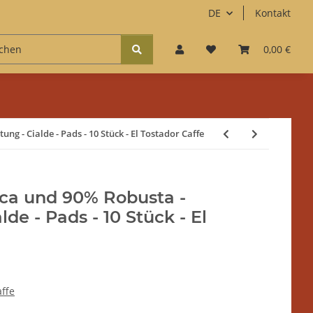
DE
Kontakt
Zubehör
Kaffee & Süßes
Accessoires
0,00 €
Fun
ng - Cialde - Pads - 10 Stück - El Tostador Caffe
ica und 90% Robusta -
lde - Pads - 10 Stück - El
affe