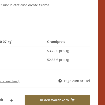
ger und bietet eine dichte Crema
(0,07 kg)
Grundpreis
53,75 € pro kg
52,65 € pro kg
Frage zum Artikel
nd abweichend)
tk
In den Warenkorb