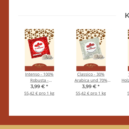
K
50
Intenso - 100%
Classico - 30%
Robusta -
Arabica und 70%
Hol
150
Holzröstung - Cialde -
Robusta -
Pa
3,99 €
*
3,99 €
*
n
Pads - 10 Stück - El
Holzröstung - Cialde -
55,42 € pro 1 kg
55,42 € pro 1 kg
Tostador Caffe
Pads - 10 Stück - El
Tostador Caffe