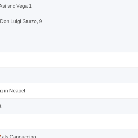
 Asi snc Vega 1
 Don Luigi Sturzo, 9
g in Neapel
t
d
als Cappuccino