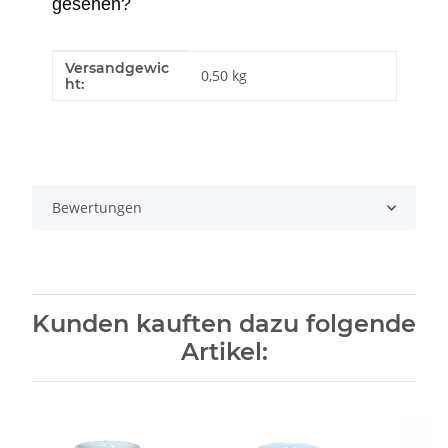
gesehen?
Versandgewic
Produkteigenschaft
Wert
0,50 kg
ht:
Bewertungen
Kunden kauften dazu folgende
Artikel: