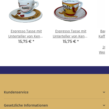
Espresso Tasse mit
Espresso Tasse mit
Bar: 
Unterteller von Kenon
Unterteller von Kenon
Kaffee
- Gewinner des Jahres
- Gewinner des Jahres
Kilog
15,75 €
*
15,75 €
*
2
2011
2008
20,3
Weite
e
Kundenservice
Gesetzliche Informationen