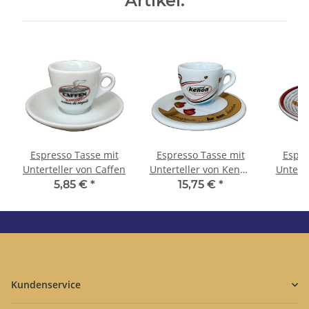
Artikel:
Espresso Tasse mit
Espresso Tasse mit
Espre
Unterteller von Caffen
Unterteller von Kenon
Untert
- Gewinner des Jahres
- Gewi
5,85 €
*
15,75 €
*
2011
Kundenservice