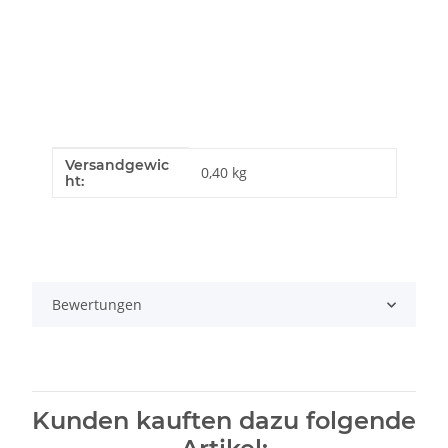
Versandgewic
Produkteigenschaft
Wert
0,40 kg
ht:
Bewertungen
Kunden kauften dazu folgende