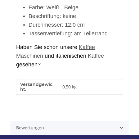
Farbe: Weiß - Beige
Beschriftung: keine
Durchmesser: 12,0 cm
Tassenvertiefung: am Tellerrand
Haben Sie schon unsere
Kaffee
Maschinen
und italienischen
Kaffee
gesehen?
Versandgewic
Produkteigenschaft
Wert
0,50 kg
ht:
Bewertungen