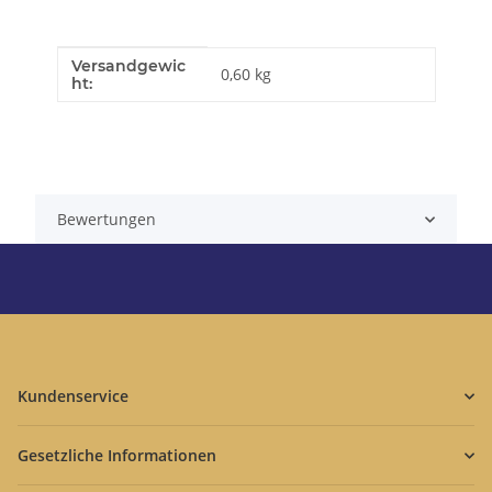
Versandgewic
Produkteigenschaft
Wert
0,60 kg
ht:
Bewertungen
Kundenservice
Gesetzliche Informationen