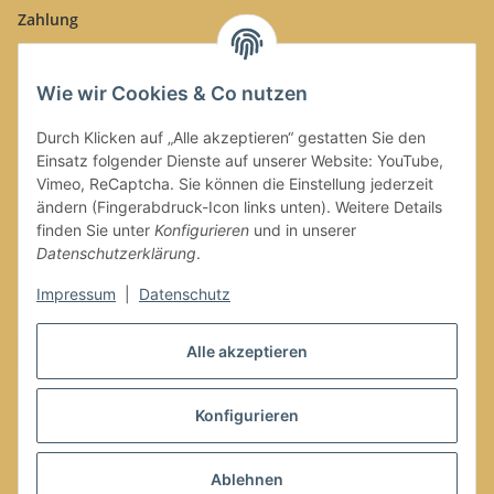
Zahlung
Wie wir Cookies & Co nutzen
Durch Klicken auf „Alle akzeptieren“ gestatten Sie den
Einsatz folgender Dienste auf unserer Website: YouTube,
Versand
Vimeo, ReCaptcha. Sie können die Einstellung jederzeit
ändern (Fingerabdruck-Icon links unten). Weitere Details
finden Sie unter
Konfigurieren
und in unserer
Datenschutzerklärung
.
Impressum
|
Datenschutz
Vertrag widerrufen
Alle akzeptieren
Konfigurieren
* Alle Preise inkl. gesetzlicher USt., zzgl.
Versand
Ablehnen