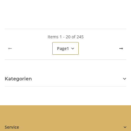
Heisswasser und Dampf -
Kaffee - Spinel
Spinel
Items 1 - 20 of 245
Page
1
Kategorien
Service