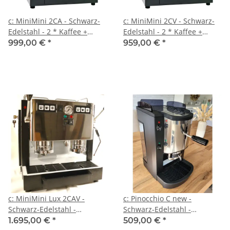
c: MiniMini 2CA - Schwarz-
c: MiniMini 2CV - Schwarz-
Edelstahl - 2 * Kaffee +
Edelstahl - 2 * Kaffee +
Heisswasser - Spinel
Dampf - Spinel
999,00 €
*
959,00 €
*
c: MiniMini Lux 2CAV -
c: Pinocchio C new -
Schwarz-Edelstahl -
Schwarz-Edelstahl -
Volumetrico - 2 * Kaffee,
Tassengestell aus Plexiglas -
1.695,00 €
*
509,00 €
*