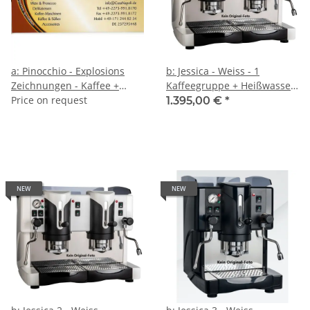
a: Pinocchio - Explosions
b: Jessica - Weiss - 1
Zeichnungen - Kaffee +
Kaffeegruppe + Heißwasser
Dampf - Zweikreis - Spinel
Price on request
+ Dampf - Zweikreis + 1-
1.395,00 €
*
Literboiler
NEW
NEW