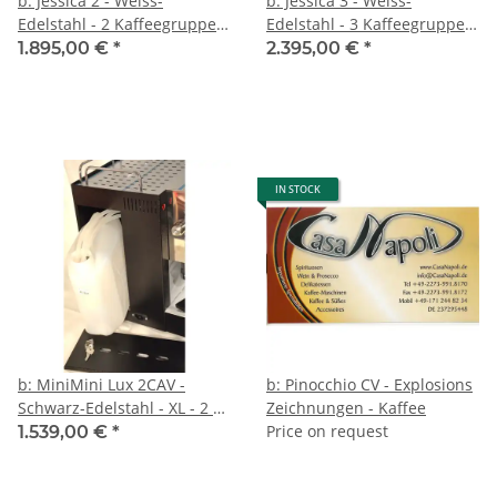
b: Jessica 2 - Weiss-
b: Jessica 3 - Weiss-
Edelstahl - 2 Kaffeegruppen
Edelstahl - 3 Kaffeegruppen
+ Heisswasser + Dampf - 2-
+ Heisswasser + Dampf - 2-
1.895,00 €
*
2.395,00 €
*
Literboiler - Spinel
Literboiler - Spinel
IN STOCK
b: MiniMini Lux 2CAV -
b: Pinocchio CV - Explosions
Schwarz-Edelstahl - XL - 2 *
Zeichnungen - Kaffee
Kaffee, Heisswasser und
Price on request
1.539,00 €
*
Dampf - Spinel