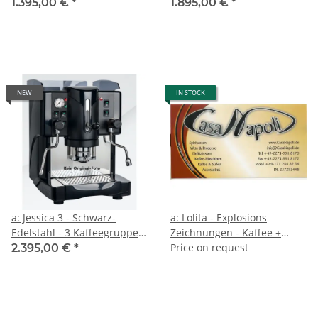
Heisswasser + Dampf - 1-
+ Heisswasser + Dampf - 2-
1.395,00 €
*
1.895,00 €
*
Literboiler - Spinel
Literboiler - Spinel
NEW
IN STOCK
a: Jessica 3 - Schwarz-
a: Lolita - Explosions
Edelstahl - 3 Kaffeegruppen
Zeichnungen - Kaffee +
+ Heisswasser + Dampf - 2-
Dampf - Zweikreis
Price on request
2.395,00 €
*
Literboiler - Spinel