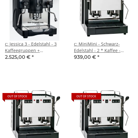
c: Jessica 3 - Edelstahl - 3
c: MiniMini - Schwarz-
Kaffeegruppen +
Edelstahl - 2 * Kaffee -
Heisswasser + Dampf - 2-
Spinel
2.525,00 €
*
939,00 €
*
Literboiler - Spinel
OUT OF STOCK
OUT OF STOCK