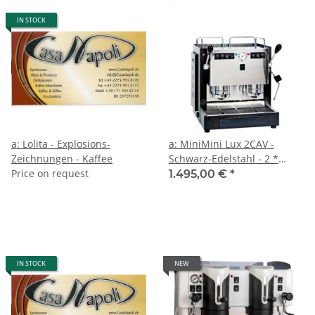
IN STOCK
a: Lolita - Explosions-
a: MiniMini Lux 2CAV -
Zeichnungen - Kaffee
Schwarz-Edelstahl - 2 *
Price on request
Kaffee, Heisswasser und
1.495,00 €
*
Dampf - Spinel
IN STOCK
NEW