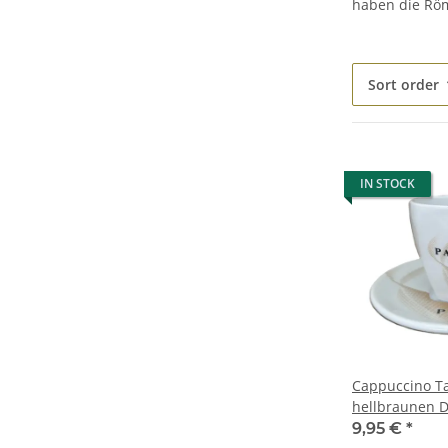
haben die Röme
Sort order
IN STOCK
Cappuccino Ta
hellbraunen D
Unterteller we
9,95 €
*