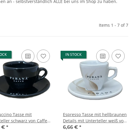
onen an - selbstverständlich ALLE bei uns im Shop zu haben.
Items 1 - 7 of 7
TOCK
IN STOCK
ccino Tasse mit
Espresso Tasse mit hellbraunen
teller schwarz von Caffe
Details mit Unterteller weiß von
a - Parana srl
Caffe Parana - Parana srl
8 €
*
6,66 €
*