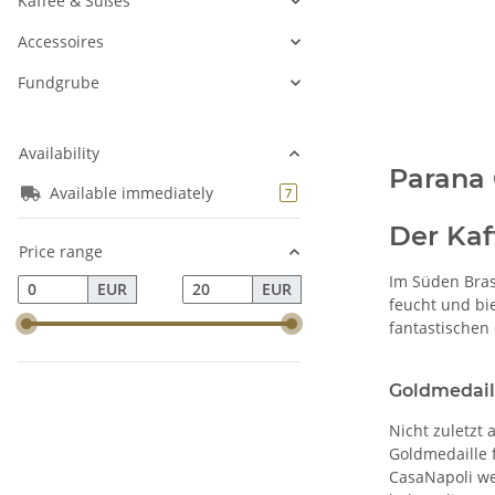
Kaffee & Süßes
Accessoires
Fundgrube
Availability
Parana 
Available immediately
products found
7
Der Kaf
Price range
Im Süden Bras
EUR
EUR
feucht und bi
fantastischen
Goldmedaill
Nicht zuletzt 
Goldmedaille 
CasaNapoli we