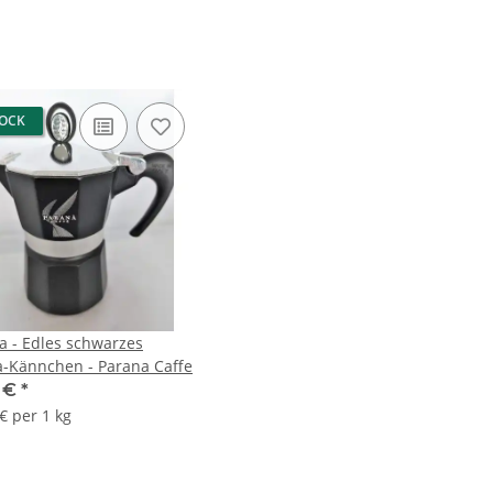
TOCK
a - Edles schwarzes
-Kännchen - Parana Caffe
5 €
*
€ per 1 kg