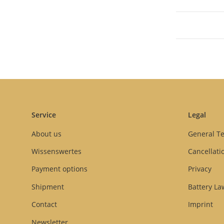
Service
Legal
About us
General T
Wissenswertes
Cancellati
Payment options
Privacy
Shipment
Battery La
Contact
Imprint
Newsletter