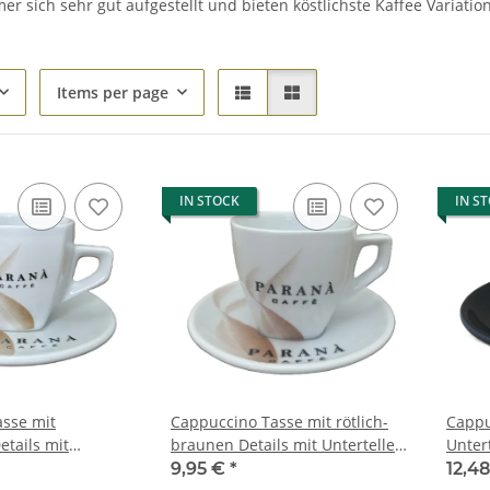
r sich sehr gut aufgestellt und bieten köstlichste Kaffee Variati
Items per page
IN STOCK
IN S
sse mit
Cappuccino Tasse mit rötlich-
Cappu
etails mit
braunen Details mit Unterteller
Unter
iß von Parana -
weiß von Parana - Parana srl
Paran
9,95 €
*
12,4