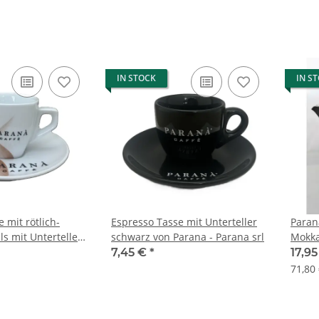
IN STOCK
IN S
 mit rötlich-
Espresso Tasse mit Unterteller
Paran
s mit Unterteller
schwarz von Parana - Parana srl
Mokka
a - Parana srl
7,45 €
*
17,9
71,80 