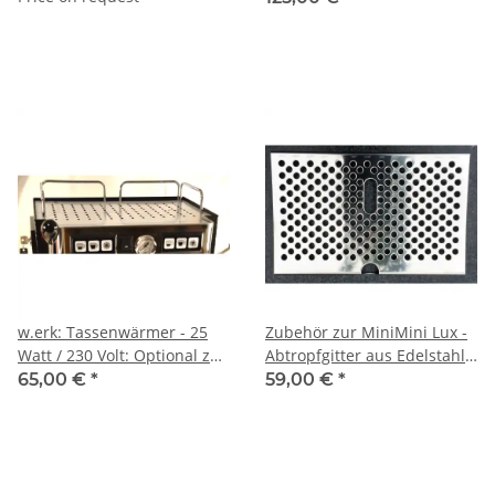
Heisswasser - Zweikreis
Lux (nur ab Werk) - Spinel
w.erk: Tassenwärmer - 25
Zubehör zur MiniMini Lux -
Watt / 230 Volt: Optional zu
Abtropfgitter aus Edelstahl
jeder MiniMini Lux (nur ab
(ersetzt schwarzes
65,00 €
*
59,00 €
*
Werk) - Spinel
Kunststoffgitter) - 345 mm x
105 mm - Spinel