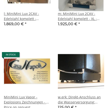
l: MiniMini Lux 2CAV -
m: MiniMini Lux 2CAV -
Edelstahl komplett -
Edelstahl komplett - XL -
Volumetrico - 2 * Kaffee,
Volumetrico - 2 * Kaffee,
1.869,00 €
*
1.925,00 €
*
Heisswasser und Dampf -
Heisswasser und Dampf -
Spinel
Spinel
IN STOCK
MiniMini Lux Vapor -
w.erk: Direkt-Anschluss an
Explosions Zeichnungen - 2
die Wasserversorgung:
* Kaffee + Dampf +
Price on request
Optional zu jeder MiniMini
125,00 €
*