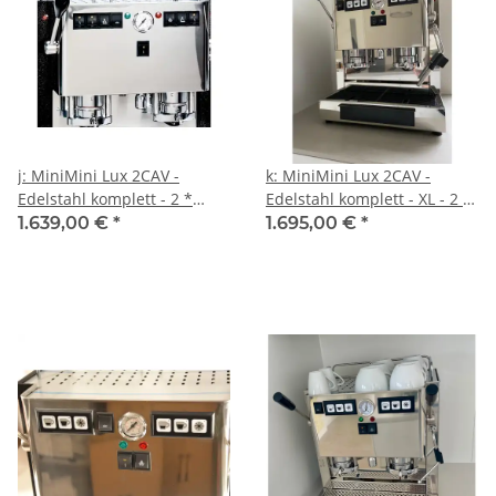
j: MiniMini Lux 2CAV -
k: MiniMini Lux 2CAV -
Edelstahl komplett - 2 *
Edelstahl komplett - XL - 2 *
Kaffee, Heisswasser und
Kaffee, Heisswasser und
1.639,00 €
*
1.695,00 €
*
Dampf - Spinel
Dampf - Spinel