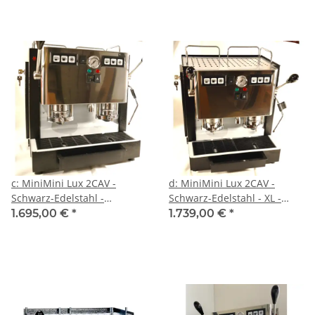
c: MiniMini Lux 2CAV -
d: MiniMini Lux 2CAV -
Schwarz-Edelstahl -
Schwarz-Edelstahl - XL -
Volumetrico - 2 * Kaffee,
Volumetrico - 2 * Kaffee,
1.695,00 €
*
1.739,00 €
*
Heisswasser und Dampf -
Heisswasser und Dampf -
Spinel
Spinel