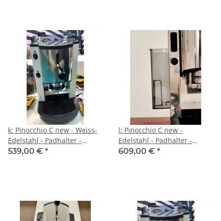
Kaffee - Spinel
Spinel
k: Pinocchio C new - Weiss-
l: Pinocchio C new -
Edelstahl - Padhalter -
Edelstahl - Padhalter -
Tassengestell aus Plexiglas -
Tassengestell aus Plexiglas -
539,00 €
*
609,00 €
*
Kaffee - Spinel
Kaffee - Spinel