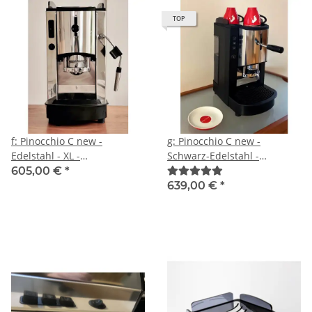
TOP
f: Pinocchio C new -
g: Pinocchio C new -
Edelstahl - XL -
Schwarz-Edelstahl -
Tassengestell aus Plexiglas -
Volumetrico plus Elektronik-
605,00 €
*
Kaffee - Spinel
Paket - Tassengestell aus
639,00 €
*
Plexiglas - Kaffee - Spinel