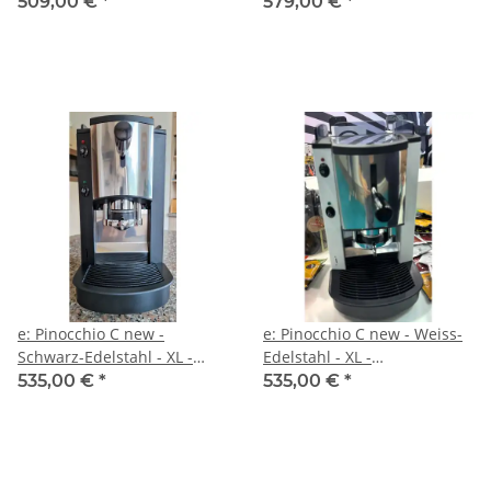
aus Plexiglas - Kaffee -
aus Plexiglas - Kaffee -
509,00 €
*
579,00 €
*
Spinel
Spinel
e: Pinocchio C new -
e: Pinocchio C new - Weiss-
Schwarz-Edelstahl - XL -
Edelstahl - XL -
Tassengestell aus Plexiglas -
Tassengestell aus Plexiglas -
535,00 €
*
535,00 €
*
Kaffee - Spinel
Kaffee - Spinel