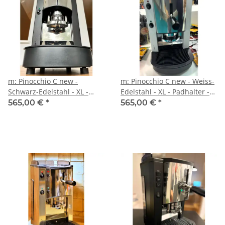
m: Pinocchio C new -
m: Pinocchio C new - Weiss-
Schwarz-Edelstahl - XL -
Edelstahl - XL - Padhalter -
Padhalter - Tassengestell
Tassengestell aus Plexiglas -
565,00 €
*
565,00 €
*
aus Plexiglas - Kaffee -
Kaffee - Spinel
Spinel