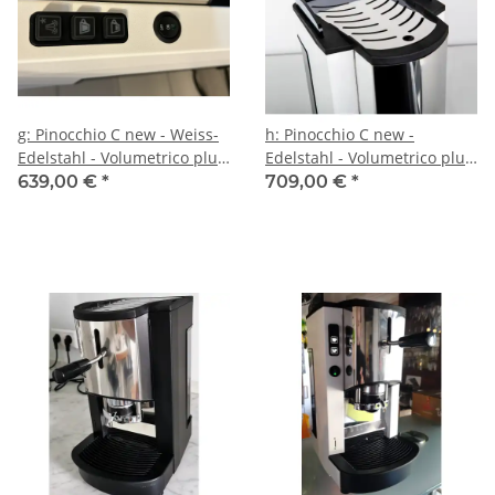
g: Pinocchio C new - Weiss-
h: Pinocchio C new -
Edelstahl - Volumetrico plus
Edelstahl - Volumetrico plus
Elektronik-Paket -
Elektronik-Paket -
639,00 €
*
709,00 €
*
Tassengestell aus Plexiglas -
Tassengestell aus Plexiglas -
Kaffee - Spinel
Kaffee - Spinel