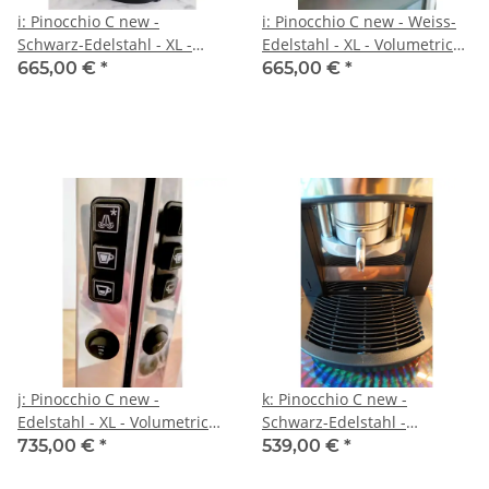
i: Pinocchio C new -
i: Pinocchio C new - Weiss-
Schwarz-Edelstahl - XL -
Edelstahl - XL - Volumetrico
Volumetrico plus Elektronik-
plus Elektronik-Paket -
665,00 €
*
665,00 €
*
Paket - Tassengestell aus
Tassengestell aus Plexiglas -
Plexiglas - Kaffee - Spinel
Kaffee - Spinel
j: Pinocchio C new -
k: Pinocchio C new -
Edelstahl - XL - Volumetrico
Schwarz-Edelstahl -
plus Elektronik-Paket -
Padhalter - Tassengestell
735,00 €
*
539,00 €
*
Tassengestell aus Plexiglas -
aus Plexiglas - Kaffee -