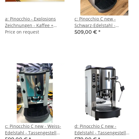
a: Pinocchio - Explosions
c: Pinocchio C new -
Zeichnungen - Kaffee +
Schwarz-Edelstahl -
Dampf - Zweikreis - Spinel
Price on request
Tassengestell aus Plexiglas -
509,00 €
*
Kaffee - Spinel
c: Pinocchio C new - Weiss-
d: Pinocchio C new -
Edelstahl - Tassengestell
Edelstahl - Tassengestell