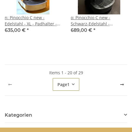
n: Pinocchio C new -
o: Pinocchio C new -
Edelstahl - XL - Padhalter -
Schwarz-Edelstahl -
Tassengestell aus Plexiglas -
Volumetrico plus Elektronik-
635,00 €
*
689,00 €
*
Kaffee - Spinel
Paket - Padhalter -
Tassengestell aus Plexiglas -
Kaffee - Spinel
Items 1 - 20 of 29
Page
1
Kategorien